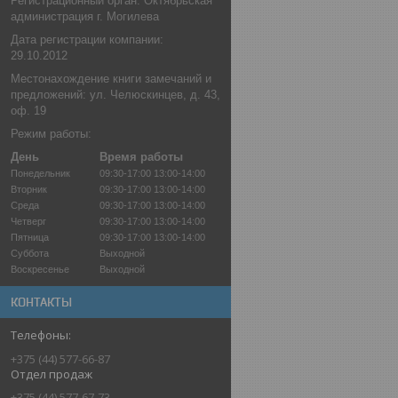
Регистрационный орган: Октябрьская
администрация г. Могилева
Дата регистрации компании:
29.10.2012
Местонахождение книги замечаний и
предложений: ул. Челюскинцев, д. 43,
оф. 19
Режим работы:
День
Время работы
Понедельник
09:30-17:00
13:00-14:00
Вторник
09:30-17:00
13:00-14:00
Среда
09:30-17:00
13:00-14:00
Четверг
09:30-17:00
13:00-14:00
Пятница
09:30-17:00
13:00-14:00
Суббота
Выходной
Воскресенье
Выходной
КОНТАКТЫ
+375 (44) 577-66-87
Отдел продаж
+375 (44) 577-67-73