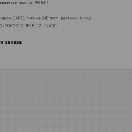
ованиям стандарта EN 54-7.
 дыма CAREL питание 24В пост., релейный выход
O+ZOCCOLO RELE` 12 - 24VDC
я заказа