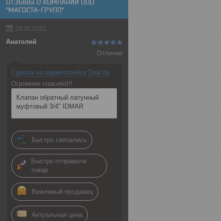
ОТЗЫВЫ О КОМПАНИИ ООО
"МАГОСТА-ГРУПП"
28.05.2022
Анатолий
Отлично
Сделка на маркетплейсе Deal.by
Огромное спасибо!!!
Клапан обратный латунный
муфтовый 3/4" IDMAR
Быстро связались
Быстро отправили
товар
Вежливый продавец
Актуальная цена