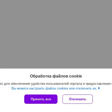
Обработка файлов cookie
s для обеспечения удобства пользователей портала и предоставления
Вы можете настроить файлы cookies или отключить их.
Принять все
Отклонить
Сайт создан на платформе Deal.by
Политика обработки файлов cookies
ООО "Магоста-Групп" |
Пожаловаться на контент