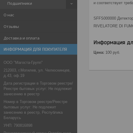
и соответствует треб
Подшипники
О нас
SFFS000000 Детектор
RIVELATORE DI FUM
Отзывы
Доставка и оплата
Информация дл
ИНФОРМАЦИЯ ДЛЯ ПОКУПАТЕЛЯ
Цена:
100
руб.
ООО "Магоста-Групп"
212003, г.Могилев, ул. Челюскинцев,
д.43, оф.19
Дата регистрации в Торговом реестре/
Реестре бытовых услуг: Не подлежит
занесению в реестр
Номер в Торговом реестре/Реестре
бытовых услуг: Не подлежит
занесению в реестр, Республика
Беларусь
УНП: 790816898