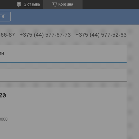
2 отзыва
Корзина
ОГ
-66-87
+375 (44) 577-67-73
+375 (44) 577-52-63
ИИ
00
0000