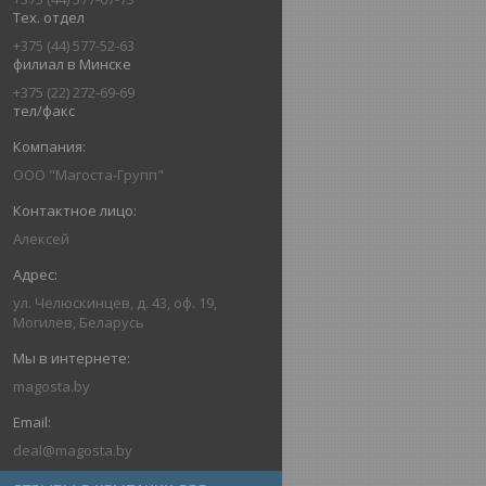
Тех. отдел
+375 (44) 577-52-63
филиал в Минске
+375 (22) 272-69-69
тел/факс
ООО "Магоста-Групп"
Алексей
ул. Челюскинцев, д. 43, оф. 19,
Могилев, Беларусь
magosta.by
deal@magosta.by