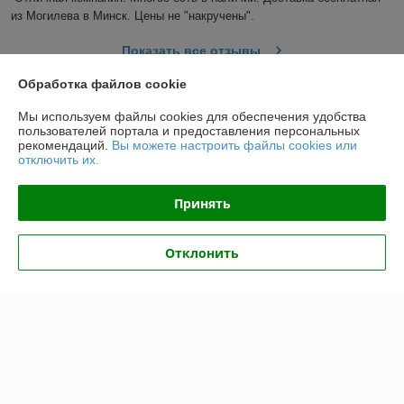
из Могилева в Минск. Цены не "накручены".
Показать все отзывы
Обработка файлов cookie
О нас
Мы используем файлы cookies для обеспечения удобства
пользователей портала и предоставления персональных
рекомендаций.
Вы можете настроить файлы cookies или
Контакты
отключить их.
Доставка и оплата
Принять
График работы
Отклонить
Полная версия сайта
Политика обработки cookies
Сайт создан на платформе Deal.by