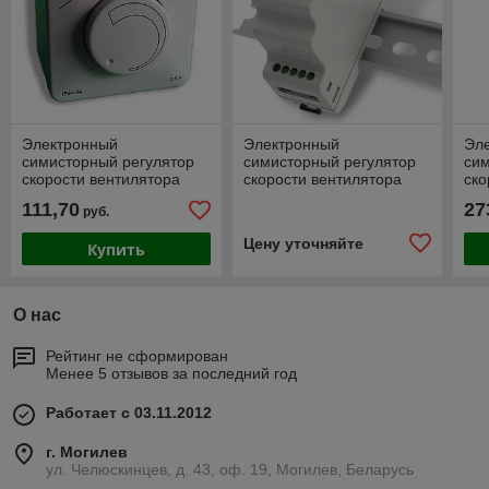
Электронный
Электронный
Эл
симисторный регулятор
симисторный регулятор
сим
скорости вентилятора
скорости вентилятора
ско
ETY 2,5 A
DRY 1,5 A
MVS
111,70
27
руб.
Цену уточняйте
Купить
О нас
Рейтинг не сформирован
Менее 5 отзывов за последний год
Работает с 03.11.2012
г. Могилев
ул. Челюскинцев, д. 43, оф. 19, Могилев, Беларусь