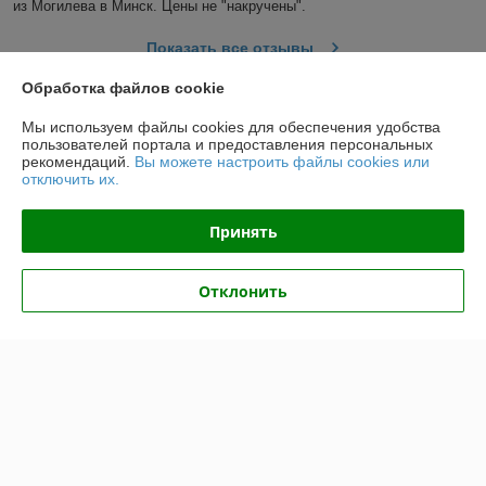
из Могилева в Минск. Цены не "накручены".
Показать все отзывы
Обработка файлов cookie
О нас
Мы используем файлы cookies для обеспечения удобства
пользователей портала и предоставления персональных
рекомендаций.
Вы можете настроить файлы cookies или
Контакты
отключить их.
Доставка и оплата
Принять
График работы
Отклонить
Полная версия сайта
Политика обработки cookies
Сайт создан на платформе Deal.by