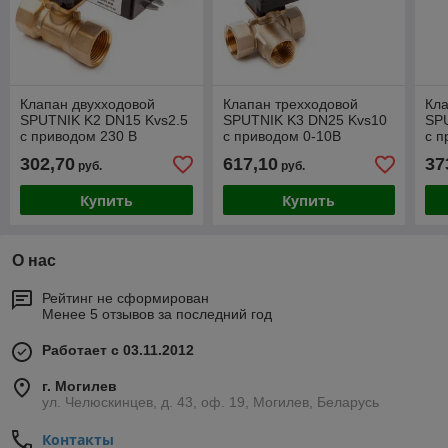
Клапан двухходовой
Клапан трехходовой
Кла
SPUTNIK K2 DN15 Kvs2.5
SPUTNIK K3 DN25 Kvs10
SP
с приводом 230 В
с приводом 0-10В
с п
302,70
617,10
37
руб.
руб.
Купить
Купить
О нас
Рейтинг не сформирован
Менее 5 отзывов за последний год
Работает с 03.11.2012
г. Могилев
ул. Челюскинцев, д. 43, оф. 19, Могилев, Беларусь
Контакты